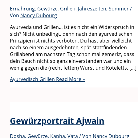
Ernährung
,
Gewürze
,
Grillen
,
Jahreszeiten
,
Sommer
/
Von
Nancy Dubourg
Ayurveda und Grillen… ist es nicht ein Widerspruch in
sich? Nicht unbedingt, denn nach den ayurvedischen
Prinzipien ist nichts verboten. Du hast aber vielleicht
nach so einem ausgedehnten, spät stattfindenden
Grillabend am nächsten Tag schon mal gemerkt, dass
dein Bauch nicht so ganz einverstanden war und ein
wenig gegen die (recht fetten) Wurst und Koteletts, […]
Ayurvedisch Grillen
Read More »
Gewürzportrait Ajwain
Dosha
,
Gewürze
,
Kapha
,
Vata
/ Von
Nancy Dubourg