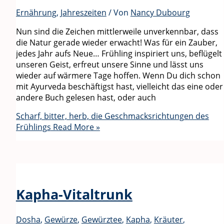
Ernährung
,
Jahreszeiten
/ Von
Nancy Dubourg
Nun sind die Zeichen mittlerweile unverkennbar, dass
die Natur gerade wieder erwacht! Was für ein Zauber,
jedes Jahr aufs Neue… Frühling inspiriert uns, beflügelt
unseren Geist, erfreut unsere Sinne und lässt uns
wieder auf wärmere Tage hoffen. Wenn Du dich schon
mit Ayurveda beschäftigst hast, vielleicht das eine oder
andere Buch gelesen hast, oder auch
Scharf, bitter, herb, die Geschmacksrichtungen des
Frühlings
Read More »
Kapha-Vitaltrunk
Dosha
,
Gewürze
,
Gewürztee
,
Kapha
,
Kräuter
,